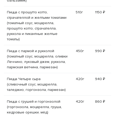
бальзамик)
Пицца с прошутто котто,
510г
1150 ₽
страчателлой и желтыми томатами
(томатный соус, моцарелла,
прошутто котто, страчателла,
руккола и пикантные желтые
томаты)
Пицца с пармой и рукколой
450г
990 ₽
(томатный соус, моцарелла, оливки
Леччино, луковый джем, руккола,
пармская ветчина, пармезан)
Пицца Четыре сыра
420г
940 ₽
(сливочный соус, моцарелла,
таледжио, горгонзола, пармезан)
Пицца с грушей и горгонзолой
420г
860 ₽
(горгонзола, моцарелла, груша,
кедровые орешки, мёд)