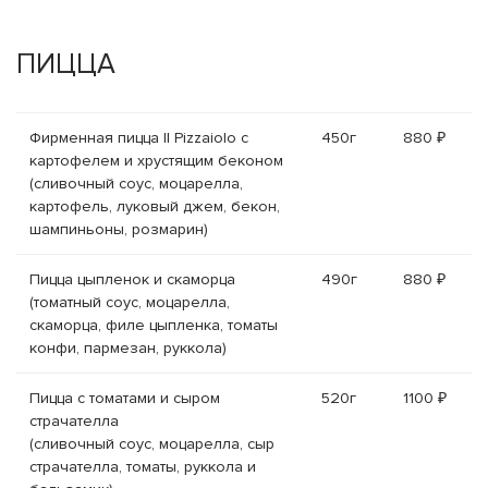
ПИЦЦА
Фирменная пицца Il Pizzaiolo с
450г
880 ₽
картофелем и хрустящим беконом
(сливочный соус, моцарелла,
картофель, луковый джем, бекон,
шампиньоны, розмарин)
Пицца цыпленок и скаморца
490г
880 ₽
(томатный соус, моцарелла,
скаморца, филе цыпленка, томаты
конфи, пармезан, руккола)
Пицца с томатами и сыром
520г
1100 ₽
страчателла
(сливочный соус, моцарелла, сыр
страчателла, томаты, руккола и