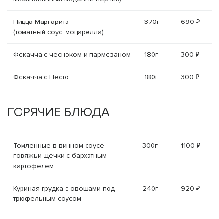
Пицца Маргарита
370г
690 ₽
(томатный соус, моцарелла)
Фокачча с чесноком и пармезаном
180г
300 ₽
Фокачча с Песто
180г
300 ₽
ГОРЯЧИЕ БЛЮДА
Томленные в винном соусе
300г
1100 ₽
говяжьи щечки с бархатным
картофелем
Куриная грудка с овощами под
240г
920 ₽
трюфельным соусом