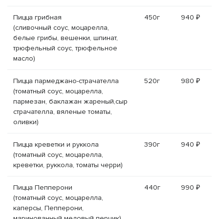
Пицца грибная
450г
940 ₽
(сливочный соус, моцарелла,
белые грибы, вешенки, шпинат,
трюфельный соус, трюфельное
масло)
Пицца пармеджано-страчателла
520г
980 ₽
(томатный соус, моцарелла,
пармезан, баклажан жареный,сыр
страчателла, вяленые томаты,
оливки)
Пицца креветки и руккола
390г
940 ₽
(томатный соус, моцарелла,
креветки, руккола, томаты черри)
Пицца Пепперони
440г
990 ₽
(томатный соус, моцарелла,
каперсы, Пепперони,
маринованный медовый перчик)