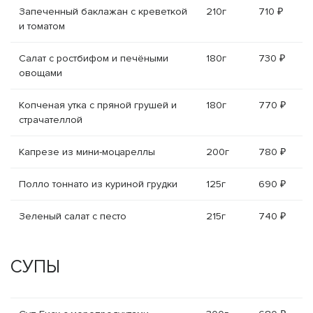
Запеченный баклажан с креветкой
210г
710 ₽
и томатом
Салат с ростбифом и печёными
180г
730 ₽
овощами
Копченая утка с пряной грушей и
180г
770 ₽
страчателлой
Капрезе из мини-моцареллы
200г
780 ₽
Полло тоннато из куриной грудки
125г
690 ₽
Зеленый салат с песто
215г
740 ₽
СУПЫ