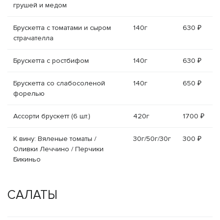
грушей и медом
Брускетта с томатами и сыром
140г
630 ₽
страчателла
Брускетта с ростбифом
140г
630 ₽
Брускетта со слабосоленой
140г
650 ₽
форелью
Ассорти брускетт (6 шт.)
420г
1700 ₽
К вину: Вяленые томаты /
30г/50г/30г
300 ₽
Оливки Леччино / Перчики
Бикиньо
САЛАТЫ