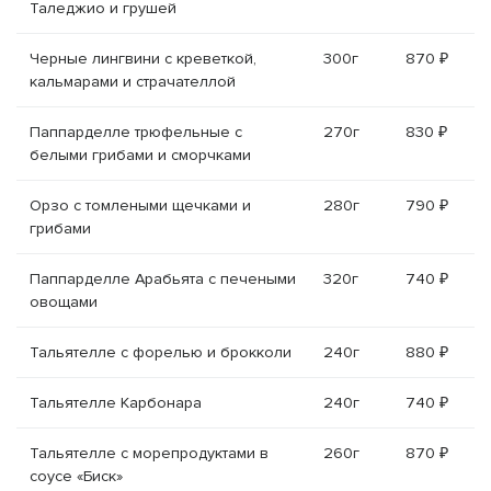
Таледжио и грушей
Черные лингвини с креветкой,
300г
870 ₽
кальмарами и страчателлой
Паппарделле трюфельные с
270г
830 ₽
белыми грибами и сморчками
Орзо с томлеными щечками и
280г
790 ₽
грибами
Паппарделле Арабьята с печеными
320г
740 ₽
овощами
Тальятелле с форелью и брокколи
240г
880 ₽
Тальятелле Карбонара
240г
740 ₽
Тальятелле с морепродуктами в
260г
870 ₽
соусе «Биск»