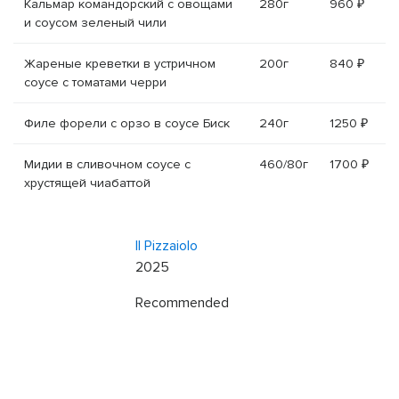
Кальмар командорский с овощами
280г
960 ₽
и соусом зеленый чили
Жареные креветки в устричном
200г
840 ₽
соусе с томатами черри
Филе форели с орзо в соусе Биск
240г
1250 ₽
Мидии в сливочном соусе с
460/80г
1700 ₽
хрустящей чиабаттой
Il Pizzaiolo
2025
Recommended