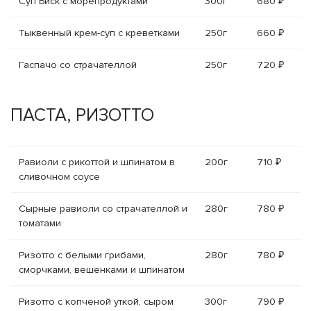
Суп Биск с морепродуктами
300г
680 ₽
Тыквенный крем-суп с креветками
250г
660 ₽
Гаспачо со страчателлой
250г
720 ₽
ПАСТА, РИЗОТТО
Равиоли с рикоттой и шпинатом в
200г
710 ₽
сливочном соусе
Сырные равиоли со страчателлой и
280г
780 ₽
томатами
Ризотто с белыми грибами,
280г
780 ₽
сморчками, вешенками и шпинатом
Ризотто с копченой уткой, сыром
300г
790 ₽